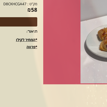
מק"ט :
D8CKHCGA47
₪
58
תיאור:
*המחיר לקילו
​*פרווה