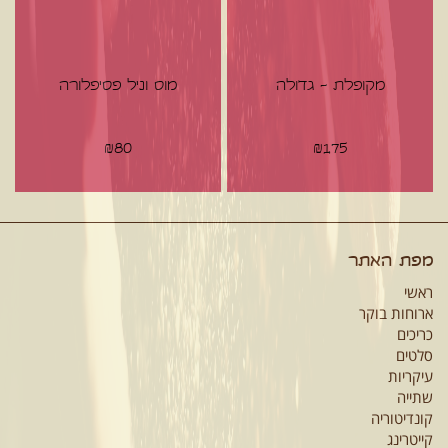
מקופלת - גדולה
מוס וניל פסיפלורה
₪
80
₪
175
מפת האתר
ראשי
ארוחות בוקר
כריכים
סלטים
עיקריות
שתייה
קונדיטוריה
קייטרינג