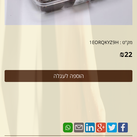
מק"ט :
1EORQKYZ9H
₪
22