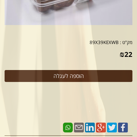
מק"ט :
89X39KEXWB
₪
22